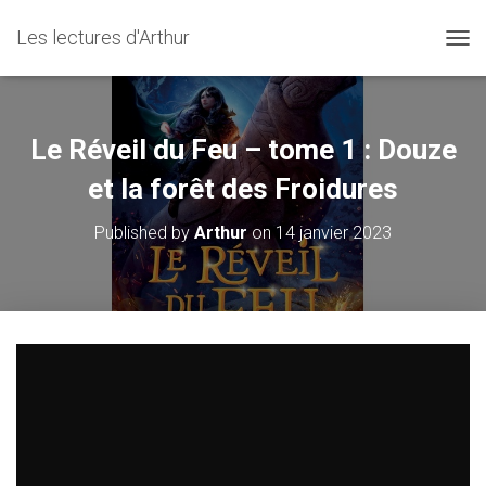
Les lectures d'Arthur
O
U
V
R
I
Le Réveil du Feu – tome 1 : Douze
R
/
et la forêt des Froidures
F
E
Published by
Arthur
on
14 janvier 2023
R
M
E
R
L
A
N
A
V
I
G
A