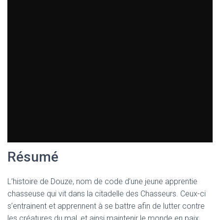
T
I
O
N
Résumé
L’histoire de Douze, nom de code d’une jeune apprentie
chasseuse qui vit dans la citadelle des Chasseurs. Ceux-ci
s’entrainent et apprennent à se battre afin de lutter contre
les créatures du mal, et ainsi maintenir le monde en paix.