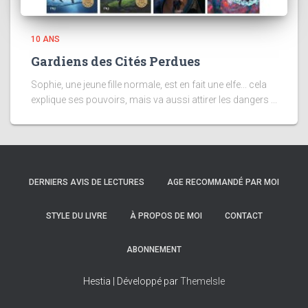
10 ANS
Gardiens des Cités Perdues
Sophie, une jeune fille normale, est en fait une elfe... cela
explique ses pouvoirs, mais va aussi attirer les dangers ...
DERNIERS AVIS DE LECTURES
AGE RECOMMANDÉ PAR MOI
STYLE DU LIVRE
À PROPOS DE MOI
CONTACT
ABONNEMENT
Hestia | Développé par
ThemeIsle