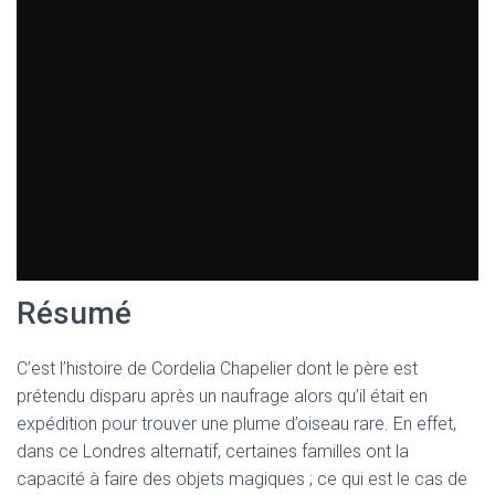
T
I
O
N
Résumé
C’est l’histoire de Cordelia Chapelier dont le père est
prétendu disparu après un naufrage alors qu’il était en
expédition pour trouver une plume d’oiseau rare. En effet,
dans ce Londres alternatif, certaines familles ont la
capacité à faire des objets magiques ; ce qui est le cas de