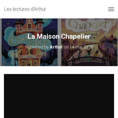
Les lectures d'Arthur
O
U
V
R
I
La Maison Chapelier
R
/
Published by
Arthur
on
14 mai 2023
F
E
R
M
E
R
L
A
N
A
V
I
G
A