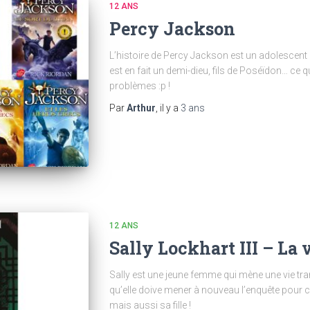
12 ANS
Percy Jackson
L’histoire de Percy Jackson est un adolescent 
est en fait un demi-dieu, fils de Poséïdon… ce 
problèmes :p !
Par
Arthur
, il y a
3 ans
12 ANS
Sally Lockhart III – La
Sally est une jeune femme qui mène une vie tranq
qu’elle doive mener à nouveau l’enquête pour c
mais aussi sa fille !