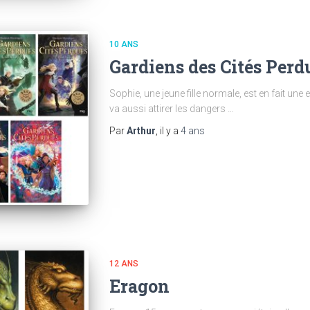
10 ANS
Gardiens des Cités Perd
Sophie, une jeune fille normale, est en fait une
va aussi attirer les dangers …
Par
Arthur
, il y a
4 ans
12 ANS
Eragon