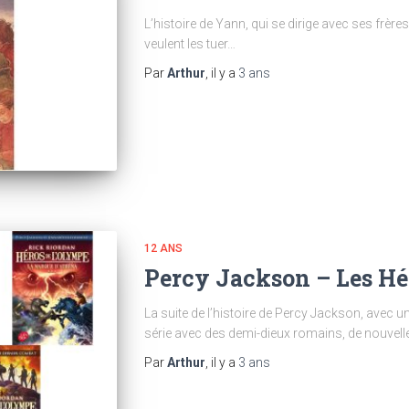
L’histoire de Yann, qui se dirige avec ses frères
veulent les tuer…
Par
Arthur
, il y a
3 ans
12 ANS
Percy Jackson – Les Hé
La suite de l’histoire de Percy Jackson, avec un
série avec des demi-dieux romains, de nouvelle
Par
Arthur
, il y a
3 ans