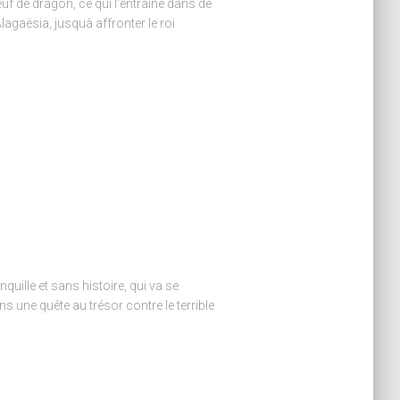
uf de dragon, ce qui l’entraine dans de
agaësia, jusquà affronter le roi
anquille et sans histoire, qui va se
 une quête au trésor contre le terrible