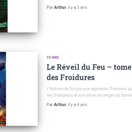
Par
Arthur
, il y a
3 ans
10 ANS
Le Réveil du Feu – tome 1
des Froidures
L’histoire de Douze, une apprentie Chasseur qu
les Chasseurs et son envie de venger sa famil
Par
Arthur
, il y a
4 ans