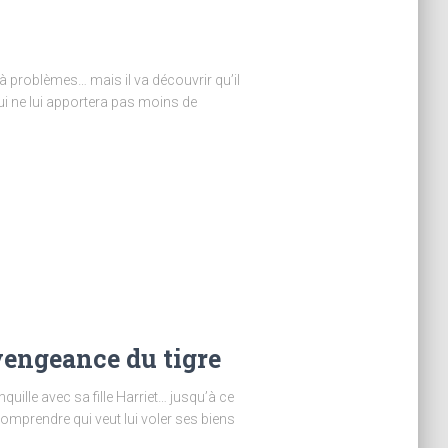
à problèmes… mais il va découvrir qu’il
qui ne lui apportera pas moins de
 vengeance du tigre
uille avec sa fille Harriet… jusqu’à ce
omprendre qui veut lui voler ses biens