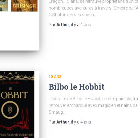
Eragon, 15 ans, se retrouve propriétaire d’un œ
nombreuses aventures à travers l’Empire de l’Al
Galbatorix et ses sbires…
Par
Arthur
, il y a
4 ans
10 ANS
Bilbo le Hobbit
L’histoire de Bilbo le Hobbit, un être paisible, tr
retrouver embarqué avec magicien et nains dans
Smaug…
Par
Arthur
, il y a
4 ans