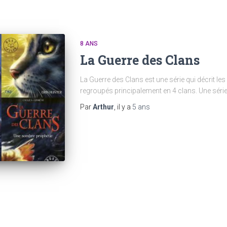
8 ANS
La Guerre des Clans
La Guerre des Clans est une série qui décrit l
regroupés principalement en 4 clans. Une séri
Par
Arthur
, il y a
5 ans