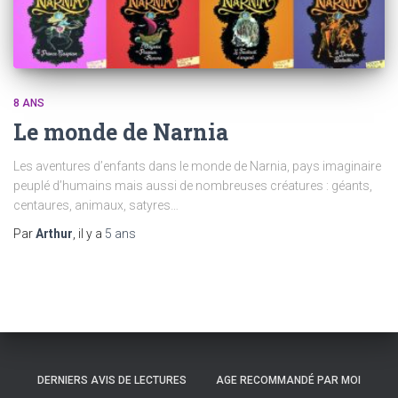
8 ANS
Le monde de Narnia
Les aventures d’enfants dans le monde de Narnia, pays imaginaire
peuplé d’humains mais aussi de nombreuses créatures : géants,
centaures, animaux, satyres…
Par
Arthur
, il y a
5 ans
DERNIERS AVIS DE LECTURES
AGE RECOMMANDÉ PAR MOI